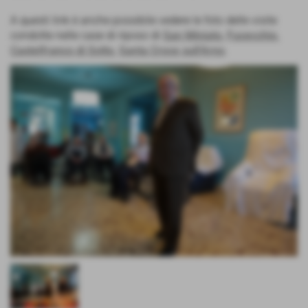
A questi link è anche possibile vedere le foto delle visite
condotte nelle case di riposo di
San Miniato
,
Fucecchio
,
Castelfranco di Sotto
,
Santa Croce sull'Arno
.