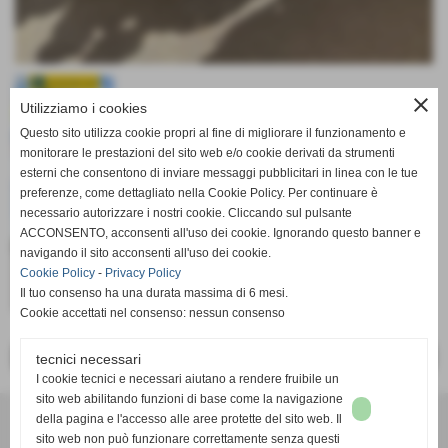
close
Utilizziamo i cookies
Questo sito utilizza cookie propri al fine di migliorare il funzionamento e
monitorare le prestazioni del sito web e/o cookie derivati da strumenti
esterni che consentono di inviare messaggi pubblicitari in linea con le tue
preferenze, come dettagliato nella Cookie Policy. Per continuare è
necessario autorizzare i nostri cookie. Cliccando sul pulsante
ACCONSENTO, acconsenti all'uso dei cookie. Ignorando questo banner e
navigando il sito acconsenti all'uso dei cookie.
Cookie Policy
-
Privacy Policy
Il tuo consenso ha una durata massima di 6 mesi.
Cookie accettati nel consenso: nessun consenso
<< PRECEDENTE
SUCCESSIVO >>
tecnici necessari
I cookie tecnici e necessari aiutano a rendere fruibile un
sito web abilitando funzioni di base come la navigazione
Lions Club San Miniato
della pagina e l'accesso alle aree protette del sito web. Il
Piazzetta del Castello 3
sito web non può funzionare correttamente senza questi